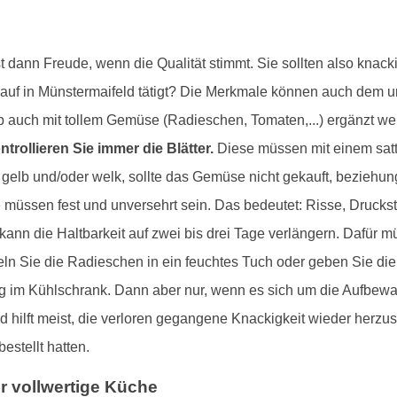
dann Freude, wenn die Qualität stimmt. Sie sollten also knacki
nkauf in Münstermaifeld tätigt? Die Merkmale können auch dem 
 auch mit tollem Gemüse (Radieschen, Tomaten,...) ergänzt wer
ntrollieren Sie immer die Blätter.
Diese müssen mit einem satt
 gelb und/oder welk, sollte das Gemüse nicht gekauft, beziehu
ese müssen fest und unversehrt sein. Das bedeutet: Risse, Druck
 kann die Haltbarkeit auf zwei bis drei Tage verlängern. Dafür m
ln Sie die Radieschen in ein feuchtes Tuch oder geben Sie die
rung im Kühlschrank. Dann aber nur, wenn es sich um die Aufbew
hilft meist, die verloren gegangene Knackigkeit wieder herzustel
bestellt hatten.
 vollwertige Küche