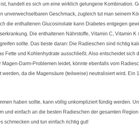
, handelt es sich um eine wirklich gelungene Kombination. Gen
en unverwechselbaren Geschmack, zugleich tut man seinem Kör
rch die enthaltenen Glucosinolate kann Diabetes entgegen gew
bserkrankung. Die enthaltenen Nährstoffe, Vitamin C, Vitamin 
eifen sollte. Das beste daran: Die Radieschen sind richtig k
s Fette und Kohlenhydrate ausschließt. Also entscheidet sich
nter Magen-Darm-Problemen leidet, könnte ebenfalls vom Radies
werden, da die Magensäure (teilweise) neutralisiert wird. Ein 1
mmen haben sollte, kann völlig unkompliziert fündig werden. U
 und einfach an die besten Radieschen der gesamten Region
s schmecken und tun einfach richtig gut!