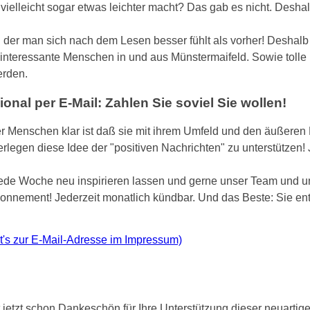
ielleicht sogar etwas leichter macht? Das gab es nicht. Deshalb
i der man sich nach dem Lesen besser fühlt als vorher! Deshalb
r interessante Menschen in und aus Münstermaifeld. Sowie tolle 
erden.
nal per E-Mail: Zahlen Sie soviel Sie wollen!
er Menschen klar ist daß sie mit ihrem Umfeld und den äußeren 
rlegen diese Idee der "positiven Nachrichten" zu unterstützen!
jede Woche neu inspirieren lassen und gerne unser Team und u
Abonnement! Jederzeit monatlich kündbar. Und das Beste: Sie en
ht's zur E-Mail-Adresse im Impressum)
jetzt schon Dankeschön für Ihre Unterstützung dieser neuartige